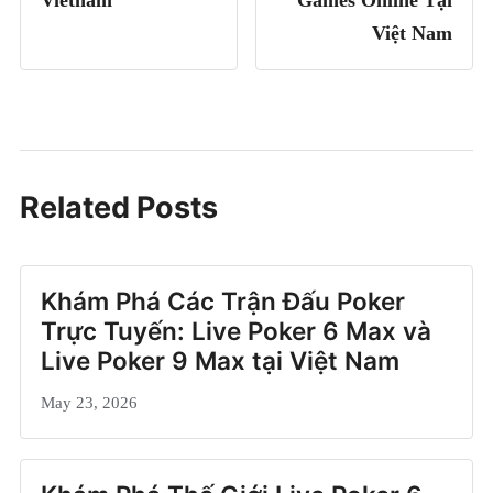
Việt Nam
Related Posts
Khám Phá Các Trận Đấu Poker
Trực Tuyến: Live Poker 6 Max và
Live Poker 9 Max tại Việt Nam
May 23, 2026