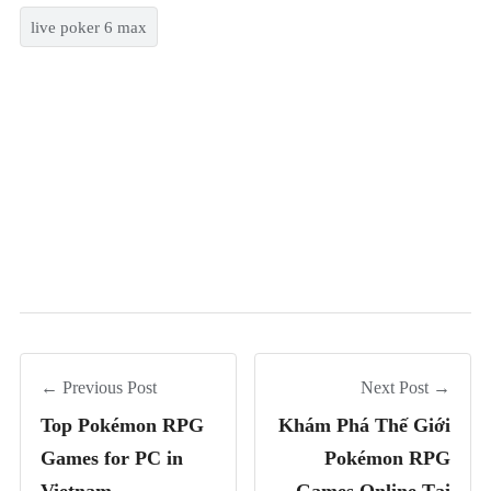
live poker 6 max
← Previous Post
Next Post →
Top Pokémon RPG
Khám Phá Thế Giới
Games for PC in
Pokémon RPG
Vietnam
Games Online Tại