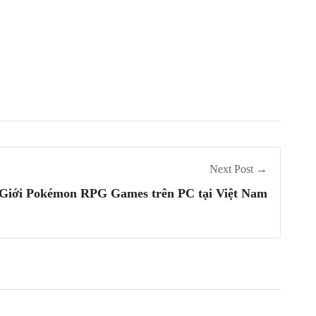
Next Post →
Giới Pokémon RPG Games trên PC tại Việt Nam