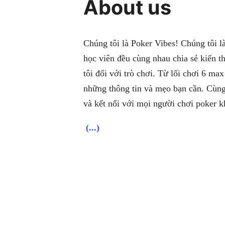
About us
Chúng tôi là Poker Vibes! Chúng tôi l
học viên đều cùng nhau chia sẻ kiến 
tôi đối với trò chơi. Từ lối chơi 6 max
những thông tin và mẹo bạn cần. Cùng 
và kết nối với mọi người chơi poker k
(...)