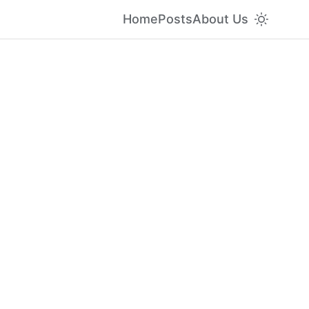
Home
Posts
About Us