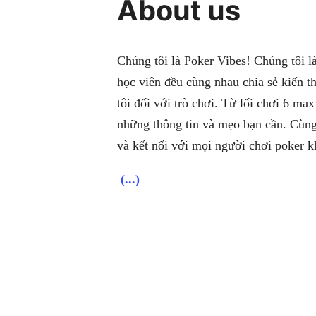
About us
Chúng tôi là Poker Vibes! Chúng tôi l
học viên đều cùng nhau chia sẻ kiến 
tôi đối với trò chơi. Từ lối chơi 6 max
những thông tin và mẹo bạn cần. Cùng 
và kết nối với mọi người chơi poker k
(...)