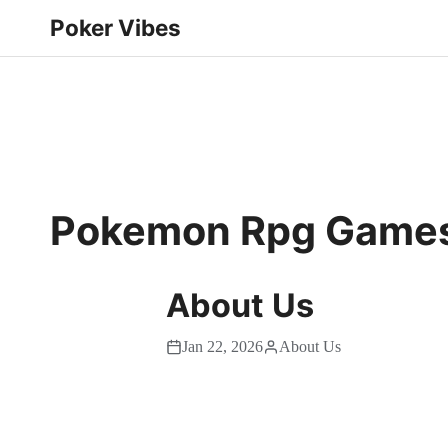
Poker Vibes
Pokemon Rpg Games
About Us
Jan 22, 2026
About Us